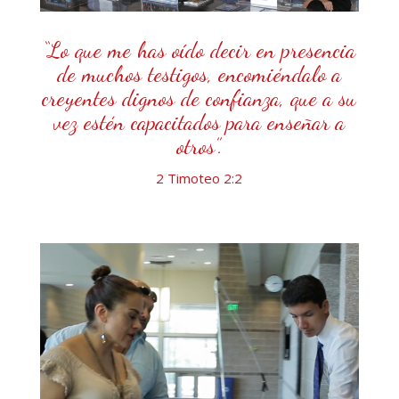
“Lo que me has oído decir en presencia
de muchos testigos, encomiéndalo a
creyentes dignos de confianza, que a su
vez estén capacitados para enseñar a
otros”.
2 Timoteo 2:2